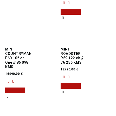
Add to cart
MINI
MINI
COUNTRYMAN
ROADSTER
F60 102 ch
R59 122 ch //
One // 86 098
76 256 KMS
KMS
12790,00
€
16490,00
€
Read more
Read more