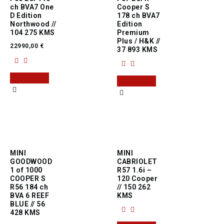
ch BVA7 One
Cooper S
D Edition
178 ch BVA7
Northwood //
Edition
104 275 KMS
Premium
Plus / H&K //
22990,00
€
37 893 KMS
Read more
Read more
MINI
MINI
GOODWOOD
CABRIOLET
1 of 1000
R57 1.6i –
COOPER S
120 Cooper
R56 184 ch
// 150 262
BVA 6 REEF
KMS
BLUE // 56
428 KMS