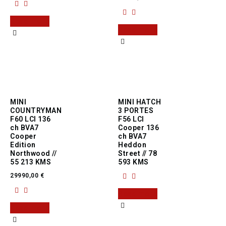
Read more
Read more
MINI
MINI HATCH
COUNTRYMAN
3 PORTES
F60 LCI 136
F56 LCI
ch BVA7
Cooper 136
Cooper
ch BVA7
Edition
Heddon
Northwood //
Street // 78
55 213 KMS
593 KMS
29990,00
€
Read more
Read more