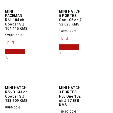
MINI
MINI HATCH
PACEMAN
5 PORTES
R61 184 ch
One 102 ch //
Cooper S //
52 623 KMS
104 415 KMS
14990,00
€
12990,00
€
Read more
Read more
MINI HATCH
MINI HATCH
R56 D 143 ch
3 PORTES
Cooper S //
F56 One 102
133 209 KMS
ch // 77 830
KMS
9990,00
€
15490,00
€