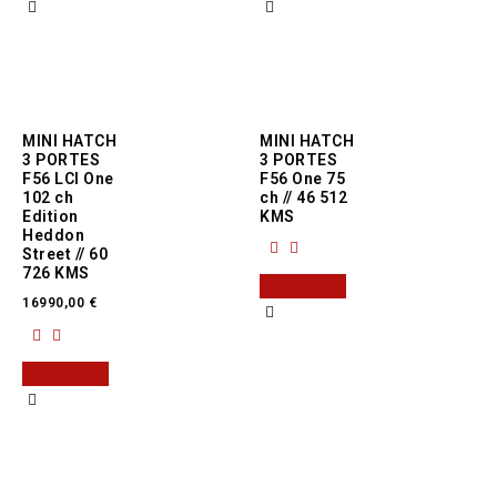
MINI HATCH
MINI HATCH
3 PORTES
3 PORTES
F56 LCI One
F56 One 75
102 ch
ch // 46 512
Edition
KMS
Heddon
Street // 60
726 KMS
Read more
16990,00
€
Read more