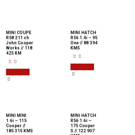
MINI COUPE
MINI HATCH
R58 211 ch
R56 1.4i – 95
John Cooper
One // 88 394
Works // 118
KMS
425 KM
Read more
Read more
MINI MINI
MINI HATCH
1.6i – 115
R56 1.6i –
Cooper //
175 Cooper
185 315 KMS
S // 122 907