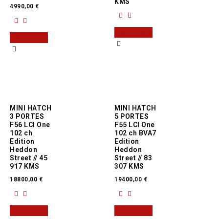
KMS
4990,00
€
Read more
Read more
MINI HATCH
MINI HATCH
3 PORTES
5 PORTES
F56 LCI One
F55 LCI One
102 ch
102 ch BVA7
Edition
Edition
Heddon
Heddon
Street // 45
Street // 83
917 KMS
307 KMS
18800,00
€
19400,00
€
Read more
Read more