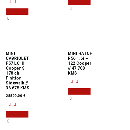
Read more
Read more
MINI
MINI HATCH
CABRIOLET
R56 1.6i –
F57 LCI II
122 Cooper
Cooper S
// 47 708
178 ch
KMS
Finition
Sidewalk //
36 675 KMS
Read more
28890,00
€
Read more