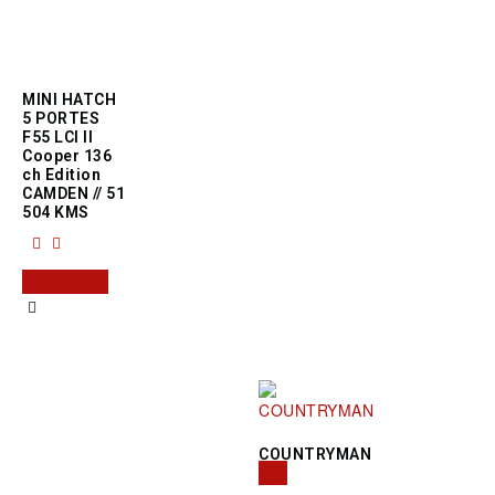
MINI HATCH
5 PORTES
F55 LCI II
Cooper 136
ch Edition
CAMDEN // 51
504 KMS
Read more
COUNTRYMAN
(9)