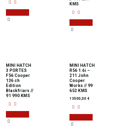
KMS
Read more
Read more
MINI HATCH
MINI HATCH
3 PORTES
R56 1.6i –
F56 Cooper
211 John
136 ch
Cooper
Edition
Works // 99
Blackfriars //
652 KMS
91 990 KMS
13500,00
€
Read more
Read more