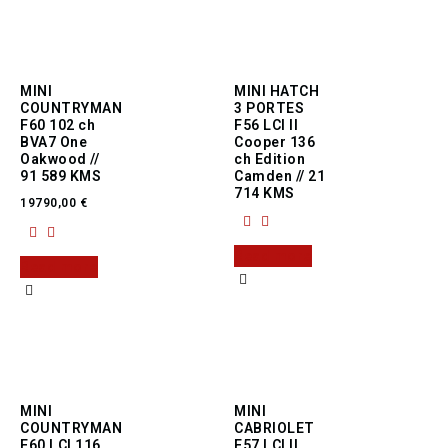
MINI
MINI HATCH
COUNTRYMAN
3 PORTES
F60 102 ch
F56 LCI II
BVA7 One
Cooper 136
Oakwood //
ch Edition
91 589 KMS
Camden // 21
714 KMS
19790,00
€
Read more
Read more
MINI
MINI
COUNTRYMAN
CABRIOLET
F60 LCI 116
F57 LCI II