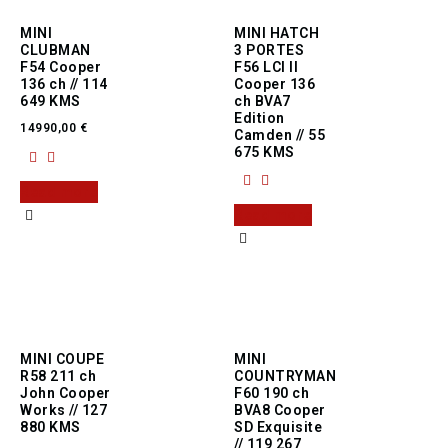
MINI
MINI HATCH
CLUBMAN
3 PORTES
F54 Cooper
F56 LCI II
136 ch // 114
Cooper 136
649 KMS
ch BVA7
Edition
14990,00
€
Camden // 55
675 KMS
Read more
Read more
MINI COUPE
MINI
R58 211 ch
COUNTRYMAN
John Cooper
F60 190 ch
Works // 127
BVA8 Cooper
880 KMS
SD Exquisite
// 119 267