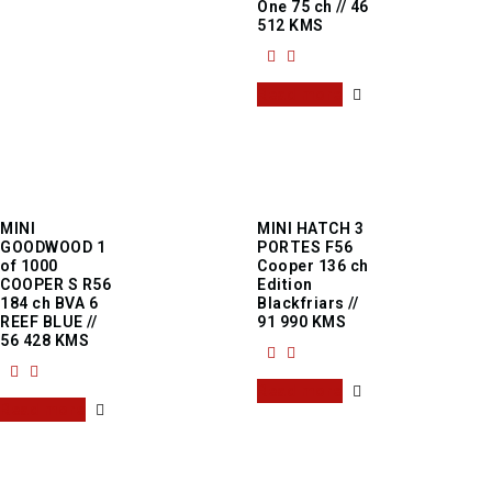
One 75 ch // 46
512 KMS
Read more
MINI
MINI HATCH 3
GOODWOOD 1
PORTES F56
of 1000
Cooper 136 ch
COOPER S R56
Edition
184 ch BVA 6
Blackfriars //
REEF BLUE //
91 990 KMS
56 428 KMS
Read more
Read more