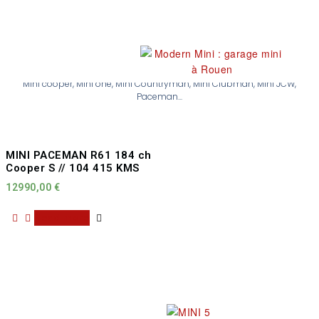
Nos occasions
Mini cooper, Mini one, Mini Countryman, Mini Clubman, Mini JCW,
Paceman...
MINI PACEMAN R61 184 ch
Cooper S // 104 415 KMS
12990,00
€
Read more