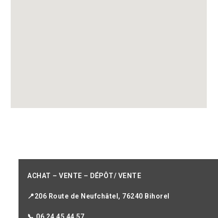
ACHAT – VENTE – DÉPÔT/ VENTE
📍206 Route de Neufchâtel, 76240 Bihorel
📞 06 24 45 44 57