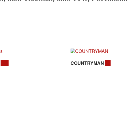
s
(28)
COUNTRYMAN
(9)