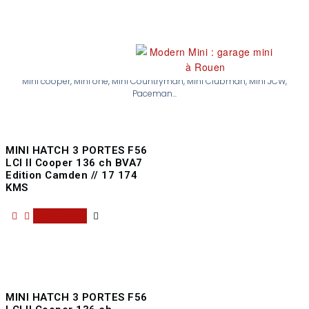
Nos occasions
Mini cooper, Mini one, Mini Countryman, Mini Clubman, Mini JCW,
Paceman...
MINI HATCH 3 PORTES F56
LCI II Cooper 136 ch BVA7
Edition Camden // 17 174
KMS
Read more
MINI HATCH 3 PORTES F56