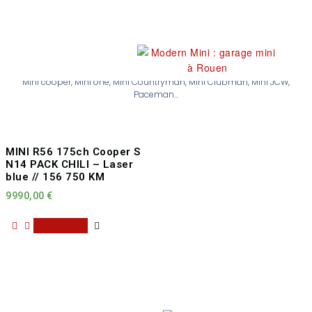
Nos occasions
Mini cooper, Mini one, Mini Countryman, Mini Clubman, Mini JCW,
Paceman...
MINI R56 175ch Cooper S
N14 PACK CHILI – Laser
blue // 156 750 KM
9990,00
€
Read more