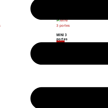
MINI 3
portes
(28)