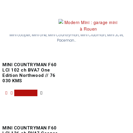
Nos occasions
Mini cooper, Mini one, Mini Countryman, Mini Clubman, Mini JCW,
Paceman...
MINI COUNTRYMAN F60
LCI 102 ch BVA7 One
Edition Northwood // 76
030 KMS
Read more
MINI COUNTRYMAN F60