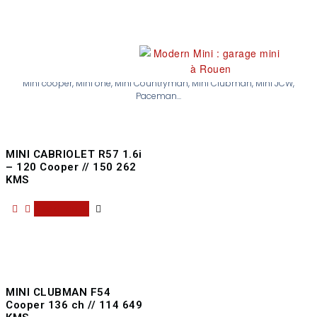
Nos occasions
Mini cooper, Mini one, Mini Countryman, Mini Clubman, Mini JCW,
Paceman...
MINI CABRIOLET R57 1.6i
– 120 Cooper // 150 262
KMS
Read more
MINI CLUBMAN F54
Cooper 136 ch // 114 649